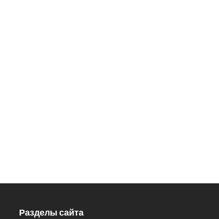
ДОБРО ПОЖАЛОВАТЬ
В НАШ ЗООПАРК
426033, Удмуртская Республика,
г. Ижевск, ул.Кирова, 8
Заказ экскурсий: 8 (3412) 59-60-
98
Кассы.: 8 (3412) 59-60-62
Разделы сайта