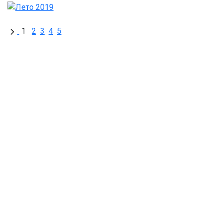
1
2
3
4
5
ДОБРО ПОЖАЛОВАТЬ
В НАШ ЗООПАРК
426033, Удмуртская Республика, г.
Ижевск, ул.Кирова, 8
Заказ экскурсий: 8 (3412) 59-60-98