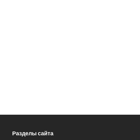
ДОБРО ПОЖАЛОВАТЬ
В НАШ ЗООПАРК
426033, Удмуртская Республика,
г. Ижевск, ул.Кирова, 8
Заказ экскурсий: 8 (3412) 59-60-
98
Кассы.: 8 (3412) 59-60-62
Разделы сайта