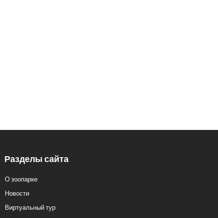
426033, Удмуртская Республика, г.
Ижевск, ул.Кирова, 8
Заказ экскурсий: 8 (3412) 59-60-98
Кассы.: 8 (3412) 59-60-62
Разделы сайта
О зоопарке
Новости
Виртуальный тур