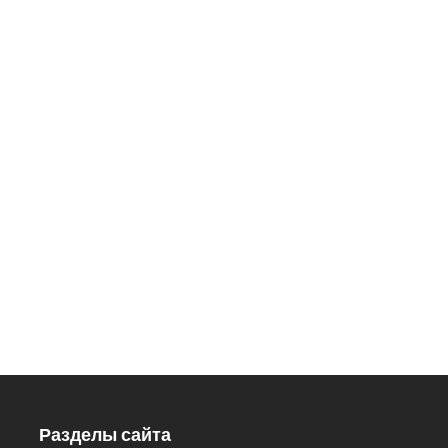
ДОБРО ПОЖАЛОВАТЬ
В НАШ ЗООПАРК
426033, Удмуртская Республика,
г. Ижевск, ул.Кирова, 8
Заказ экскурсий: 8 (3412) 59-60-
98
Кассы.: 8 (3412) 59-60-62
Разделы сайта