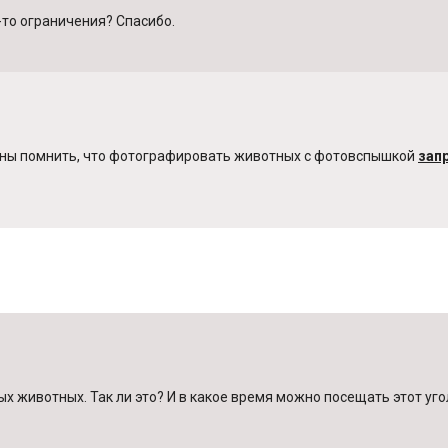
-то ограничения? Спасибо.
лжны помнить, что фотографировать животных с фотовспышкой
зап
х животных. Так ли это? И в какое время можно посещать этот уго