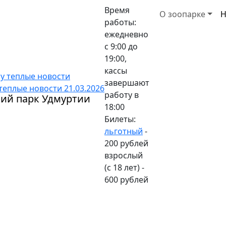
Время
О зоопарке
Н
работы:
ежедневно
с 9:00 до
19:00,
кассы
завершают
 теплые новости
21.03.2026
работу в
кий парк Удмуртии
18:00
Билеты:
льготный
-
200 рублей
взрослый
(с 18 лет) -
600 рублей