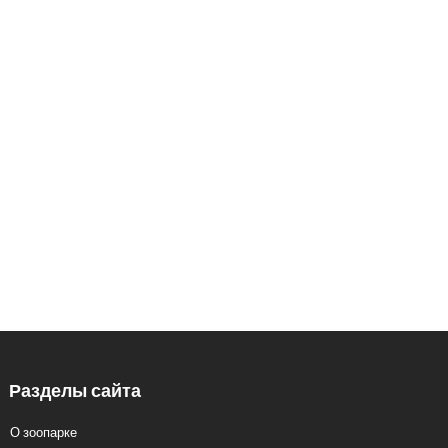
В НАШ ЗООПАРК
426033, Удмуртская Республика, г.
Ижевск, ул.Кирова, 8
Заказ экскурсий: 8 (3412) 59-60-98
Кассы.: 8 (3412) 59-60-62
Разделы сайта
О зоопарке