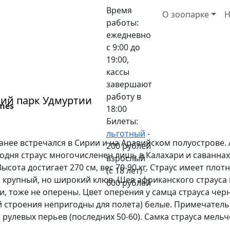
Время
О зоопарке
Н
работы:
ежедневно
с 9:00 до
19:00,
кассы
завершают
работу в
кий парк Удмуртии
rmes
18:00
Билеты:
льготный
-
ранее встречался в Сирии и на Аравийском полуострове. 
200 рублей
годня страус многочисленен лишь в Калахари и саванна
взрослый
сота достигает 270 см, вес 70-90 кг. Страус имеет пло
(с 18 лет) -
крупный, но широкий клюв. Шея африканского страуса 
600 рублей
жи, тоже не оперены. Цвет оперения у самца страуса че
 строения непригодны для полета) белые. Примечатель
 рулевых перьев (последних 50-60). Самка страуса мель