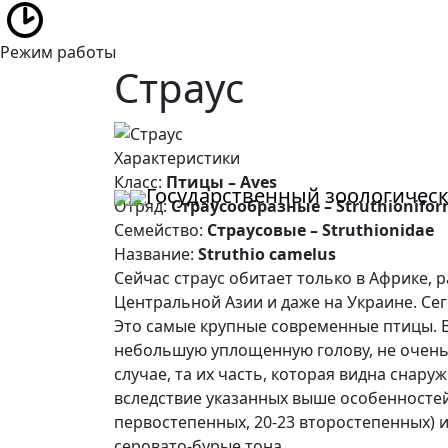
Режим работы
Страус
Характеристики
Класс
:
Птицы – Aves
Государственный зоологичес
Отряд
:
Страусообразные – Struthionifo
Семейство
:
Страусовые – Struthionidae
Название
:
Struthio camelus
Сейчас страус обитает только в Африке, 
Центральной Азии и даже на Украине. Се
Это самые крупные современные птицы. Вы
небольшую уплощенную голову, не очень 
случае, та их часть, которая видна снару
вследствие указанных выше особенностей
первостепенных, 20-23 второстепенных) и
серовато-бурые тона.