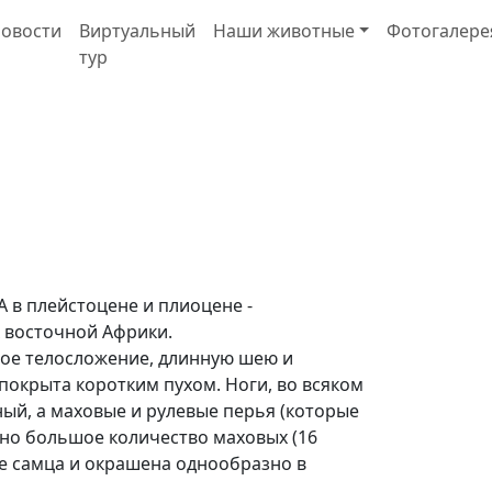
овости
Виртуальный
Наши животные
Фотогалере
тур
А в плейстоцене и плиоцене -
х восточной Африки.
тное телосложение, длинную шею и
покрыта коротким пухом. Ноги, во всяком
рный, а маховые и рулевые перья (которые
но большое количество маховых (16
че самца и окрашена однообразно в