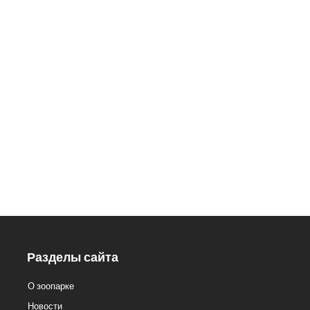
426033, Удмуртская Республика,
г. Ижевск, ул.Кирова, 8
Заказ экскурсий: 8 (3412) 59-60-
98
Кассы.: 8 (3412) 59-60-62
Разделы сайта
О зоопарке
Новости