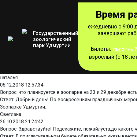
Время р
ежедневно с 9:00 д
Государственный
завершают рабо
зоологический
Режим работы
парк Удмуртии
Вопрос-ответ
Билеты:
льготны
взрослый (с 18 лет
наталья
06.12.2018 12:57:34
Вопрос:
что планируется в зоопарке на 23 и 29 декабря ест
Ответ:
Добрый день! По воскресеньям праздничных меропри
Зоопарке Удмуртии.
Светлана
26.10.2018 21:24:42
Вопрос:
Здравствуйте! Подскажите, пожайлуста,до какого ч
Ответ:
В пригласительном билете обязательно указывается