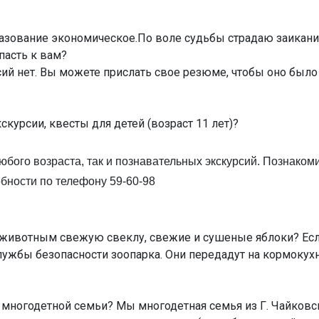
азование экономическое.По воле судьбы страдаю заикание
пасть к вам?
й нет. Вы можете прислать свое резюме, чтобы оно было 
курсии, квесты для детей (возраст 11 лет)?
юбого возраста, так и познавательных экскурсий. Познаком
обности по телефону 59-60-98
ивотным свежую свеклу, свежие и сушеные яблоки? Если 
ужбы безопасности зоопарка. Они передадут на кормокух
я многодетной семьи? Мы многодетная семья из Г. Чайковс