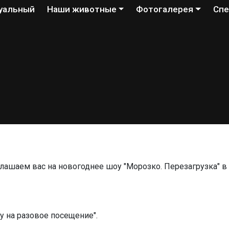
уальный
Наши животные
Фотогалерея
Спе
+ Задать вопрос
лашаем вас на новогоднее шоу "Морозко. Перезагрузка" в
у на разовое посещение".