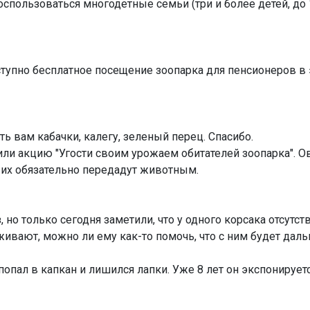
пользоваться многодетные семьи (три и более детей, до 1
тупно бесплатное посещение зоопарка для пенсионеров в 
ь вам кабачки, калегу, зеленый перец. Спасибо.
или акцию "Угости своим урожаем обитателей зоопарка". О
 их обязательно передадут животным.
 но только сегодня заметили, что у одного корсака отсутст
еживают, можно ли ему как-то помочь, что с ним будет дал
 попал в капкан и лишился лапки. Уже 8 лет он экспонируе