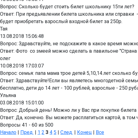
Вопрос:
Сколько будет стоить билет школьнику 15ти лет?
Ответ:
При предьявлении билета школьника или справки -
будет приобретать взрослый входной билет за 250р.
Тая
13.08.2018 15:06:48
Вопрос:
Здравствуйте, не подскажите в какое время можн
Ответ:
Фото со змеей можно сделать в павильоне "Страна о
олег
10.08.2018 17:03:07
Вопрос:
семья: папа мама трое детей 5,10,14.лет сколько б
Ответ:
Здравствуйте!Если вы являетесь многодетной семье
бесплатно, дети до 14 лет - 100 рублей, взрослые - 250 р
Ульяна
03.08.2018 15:01:00
Вопрос:
Добрый день! Можно ли у Вас при покупке билета в
Ответ:
Да, конечно. Вы можете расплатиться картой, в том 
Вопросы 41 - 60 из 500
Начало
|
Пред.
|
1
2
3
4
5
|
След.
|
Конец
|
Все